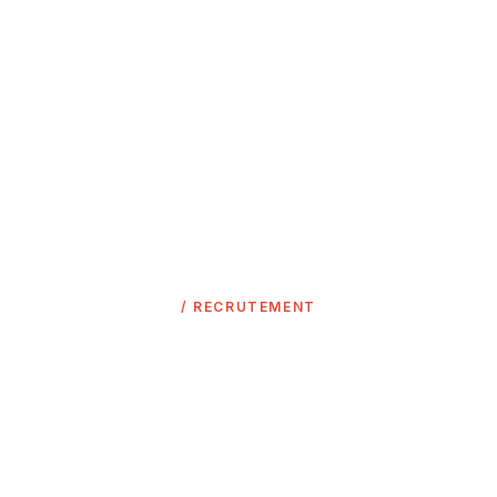
/ RECRUTEMENT
Recrutez les meilleurs
talents créatifs &
marketing